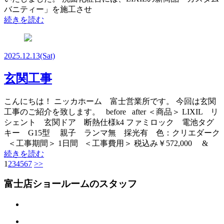
バニティー」を施工させ
続きを読む
2025.12.13
(Sat)
玄関工事
こんにちは！ ニッカホーム 富士営業所です。 今回は玄関
工事のご紹介を致します。 before after ＜商品＞ LIXIL リ
シェント 玄関ドア 断熱仕様k4 ファミロック 電池タグ
キー G15型 親子 ランマ無 採光有 色：クリエダーク
＜工事期間＞ 1日間 ＜工事費用＞ 税込み￥572,000 &
続きを読む
1
2
3
4
5
6
7
>>
富士店ショールームのスタッフ