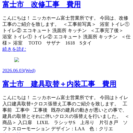
富士市 改修工事 費用
こんにちは！ ニッカホーム富士営業所です。 今回は、改修
工事のご紹介を致します。 ＜工事前写真＞ 浴室 トイレ①
トイレ② エコキュート 洗面所 キッチン ＜工事完了後＞
浴室 トイレ① トイレ② エコキュート 洗面所 キッチン ＜仕
様＞ 浴室 TOTO サザナ 1618 Sタイ
続きを読む
2026.06.03
(Wed)
富士市 建具取替＋内装工事 費用
こんにちは！ ニッカホーム富士営業所です。 今回はトイレ
入口建具取替+クロス張替え工事のご紹介を致します。 工
事前 工事中 工事後 既存の建具の動きが悪いとの事で、
建具の取替とそれに伴いクロスの張替えを行いました。 ＜
商品＞ 入口扉 LIXIL ラシッサS 上吊り 片引き戸 ソ
フトスローモーション デザイン：LAA 色：クリエ