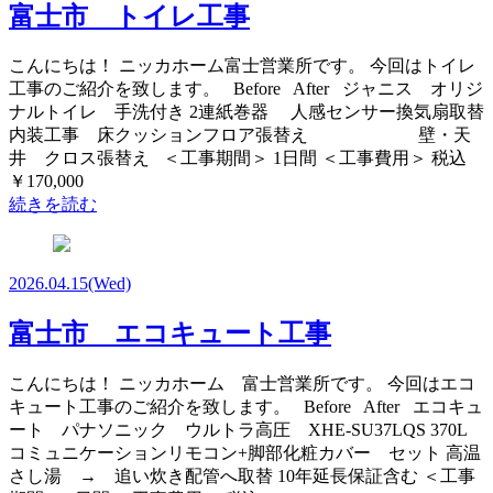
富士市 トイレ工事
こんにちは！ ニッカホーム富士営業所です。 今回はトイレ
工事のご紹介を致します。 Before After ジャニス オリジ
ナルトイレ 手洗付き 2連紙巻器 人感センサー換気扇取替
内装工事 床クッションフロア張替え 壁・天
井 クロス張替え ＜工事期間＞ 1日間 ＜工事費用＞ 税込
￥170,000
続きを読む
2026.04.15
(Wed)
富士市 エコキュート工事
こんにちは！ ニッカホーム 富士営業所です。 今回はエコ
キュート工事のご紹介を致します。 Before After エコキュ
ート パナソニック ウルトラ高圧 XHE-SU37LQS 370L
コミュニケーションリモコン+脚部化粧カバー セット 高温
さし湯 → 追い炊き配管へ取替 10年延長保証含む ＜工事