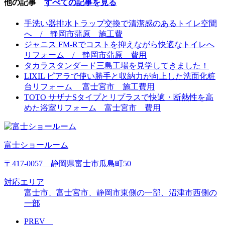
他の記事
すべての記事を見る
手洗い器排水トラップ交換で清潔感のあるトイレ空間
へ / 静岡市蒲原 施工費
ジャニス FM-Rでコストを抑えながら快適なトイレへ
リフォーム / 静岡市蒲原 費用
タカラスタンダード三島工場を見学してきました！
LIXIL ピアラで使い勝手と収納力が向上した洗面化粧
台リフォーム 富士宮市 施工費用
TOTO サザナSタイプとリプラスで快適・断熱性を高
めた浴室リフォーム 富士宮市 費用
富士ショールーム
〒417-0057 静岡県富士市瓜島町50
対応エリア
富士市、富士宮市、静岡市東側の一部、沼津市西側の
一部
PREV