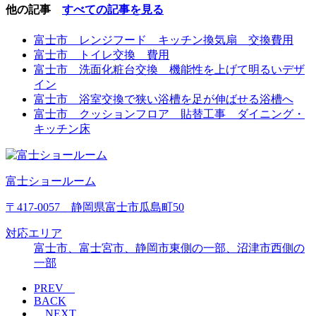
他の記事
すべての記事を見る
富士市 レンジフード キッチン換気扇 交換費用
富士市 トイレ交換 費用
富士市 洗面化粧台交換 機能性を上げて明るいデザ
イン
富士市 浴室交換で狭い浴槽を足が伸ばせる浴槽へ
富士市 クッションフロア 貼替工事 ダイニング・
キッチン床
富士ショールーム
〒417-0057 静岡県富士市瓜島町50
対応エリア
富士市、富士宮市、静岡市東側の一部、沼津市西側の
一部
PREV
BACK
NEXT