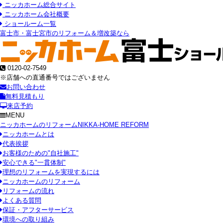
ニッカホーム総合サイト
ニッカホーム会社概要
ショールーム一覧
富士市・富士宮市のリフォーム＆増改築なら
0120-02-7549
※店舗への直通番号ではございません
お問い合わせ
無料見積もり
来店予約
MENU
ニッカホームのリフォーム
NIKKA-HOME REFORM
ニッカホームとは
代表挨拶
お客様のための"自社施工"
安心できる"一貫体制"
理想のリフォームを実現するには
ニッカホームのリフォーム
リフォームの流れ
よくある質問
保証・アフターサービス
環境への取り組み