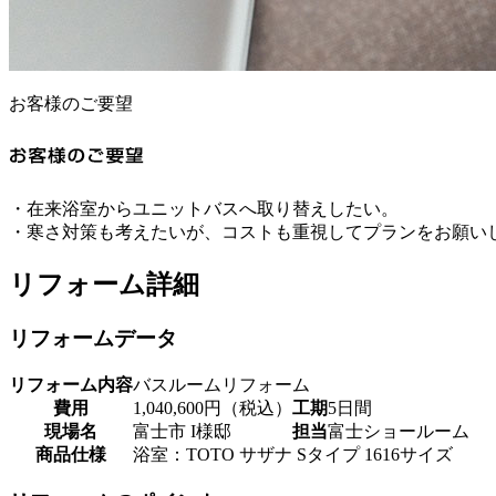
お客様のご要望
・在来浴室からユニットバスへ取り替えしたい。
・寒さ対策も考えたいが、コストも重視してプランをお願い
リフォーム詳細
リフォームデータ
リフォーム内容
バスルームリフォーム
費用
1,040,600円（税込）
工期
5日間
現場名
富士市 I様邸
担当
富士ショールーム
商品仕様
浴室：TOTO サザナ Sタイプ 1616サイズ