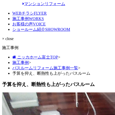
マンションリフォーム
WEBチラシ
FLYER
施工事例
WORKS
お客様の声
VOICE
ショールーム紹介
SHOWROOM
× close
施工事例
ニッカホーム富士TOP
>
施工事例
>
バスルームリフォーム施工事例一覧
>
予算を抑え、断熱性も上がったバスルーム
予算を抑え、断熱性も上がったバスルーム